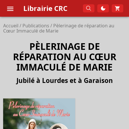
Librairie CRC
Accueil
/
Publications
/
Pèlerinage de réparation au
Cœur Immaculé de Marie
PÈLERINAGE DE
RÉPARATION AU CŒUR
IMMACULÉ DE MARIE
Jubilé à Lourdes et à Garaison